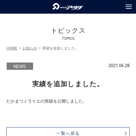
COMPANY
会社情報
トピックス
SERVICES
TOPICS
事業内容
HOME
お知らせ
実績を追加しました。
PROJECTS
実績紹介
2021.06.28
NEWS
RECRUIT
採用情報
実績を追加しました。
TOPICS
トピックス
PRIVACY POLICY
個人情報保護方針
たかまつミライエの実績を公開しました。
INQUIRY
お問合せ
一覧へ戻る