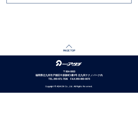
PAGE TOP
〒804-0003
福岡県北九州市戸畑区中原新町1番3号 北九州テクノパーク内
TEL.093-871-7536 FAX.093-883-0073
Copyright ©︎ ADACHI Co., Ltd. All Rights Reserved.