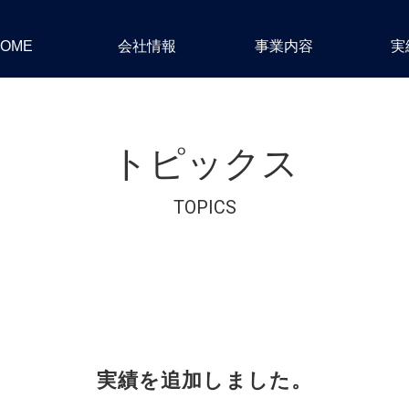
10の特長・魅力・こだ
わり
情報サービス事業
スペースデザイン事業
採用情報トップ
OAサービス事業
エンジニアリング事業
エントリー・お問合せ
OME
会社情報
事業内容
実
トピックス
TOPICS
実績を追加しました。