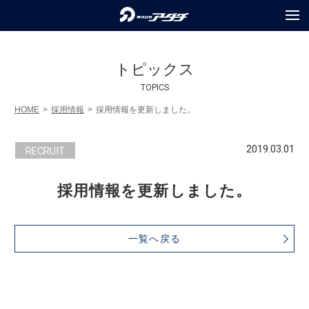
COMPANY
会社情報
トピックス
SERVICES
TOPICS
事業内容
HOME
採用情報
採用情報を更新しました。
PROJECTS
実績紹介
2019.03.01
RECRUIT
RECRUIT
採用情報
採用情報を更新しました。
TOPICS
トピックス
PRIVACY POLICY
個人情報保護方針
一覧へ戻る
INQUIRY
お問合せ