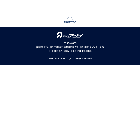
PAGE TOP
〒804-0003
福岡県北九州市戸畑区中原新町1番3号 北九州テクノパーク内
TEL.093-871-7536 FAX.093-883-0073
Copyright ©︎ ADACHI Co., Ltd. All Rights Reserved.