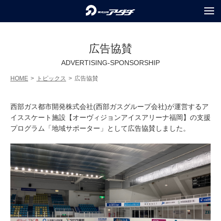
COMPANY
会社情報
広告協賛
SERVICES
ADVERTISING-SPONSORSHIP
事業内容
HOME
トピックス
広告協賛
PROJECTS
実績紹介
西部ガス都市開発株式会社(西部ガスグループ会社)が運営するア
RECRUIT
採用情報
イススケート施設【オーヴィジョンアイスアリーナ福岡】の支援
プログラム「地域サポーター」として広告協賛しました。
TOPICS
トピックス
PRIVACY POLICY
個人情報保護方針
INQUIRY
お問合せ