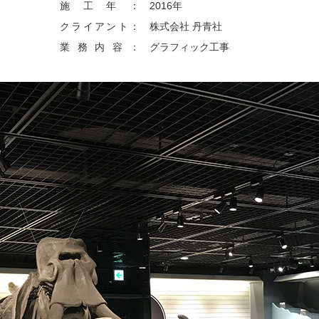
施工年：
2016年
クライアント：
株式会社 丹青社
業務内容：
グラフィック工事