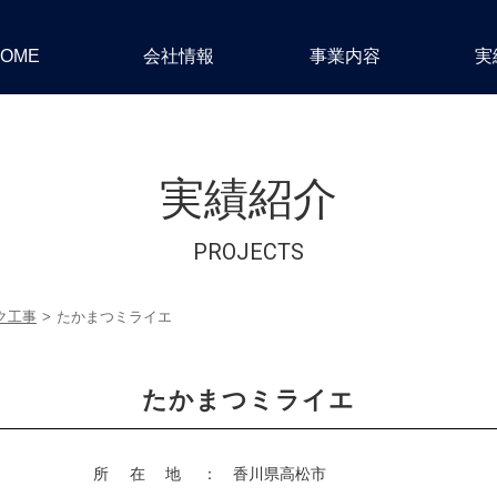
10の特長・魅力・こだ
わり
情報サービス事業
スペースデザイン事業
採用情報トップ
OAサービス事業
エンジニアリング事業
エントリー・お問合せ
OME
会社情報
事業内容
実
実績紹介
PROJECTS
ク工事
たかまつミライエ
たかまつミライエ
所在地：
香川県高松市