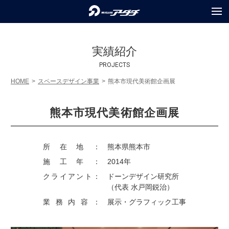
COMPANY
会社情報
実績紹介
SERVICES
PROJECTS
事業内容
HOME
スペースデザイン事業
熊本市現代美術館企画展
PROJECTS
実績紹介
熊本市現代美術館企画展
RECRUIT
採用情報
TOPICS
トピックス
所在地：
熊本県熊本市
施工年：
2014年
PRIVACY POLICY
個人情報保護方針
クライアント：
ドーンデザイン研究所
（代表 水戸岡鋭治）
INQUIRY
お問合せ
業務内容：
展示・グラフィック工事