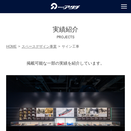
COMPANY
会社情報
実績紹介
SERVICES
PROJECTS
事業内容
HOME
スペースデザイン事業
サイン工事
PROJECTS
実績紹介
掲載可能な一部の実績を紹介しています。
RECRUIT
採用情報
TOPICS
トピックス
PRIVACY POLICY
個人情報保護方針
INQUIRY
お問合せ