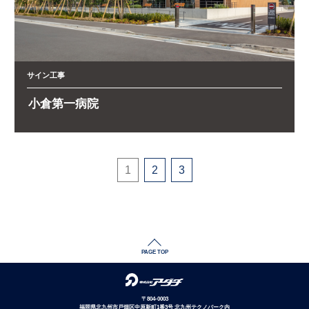
サイン工事
小倉第一病院
1
2
3
PAGE TOP
〒804-0003
福岡県北九州市戸畑区中原新町1番3号 北九州テクノパーク内