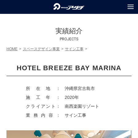
COMPANY
会社情報
実績紹介
SERVICES
PROJECTS
事業内容
HOME
スペースデザイン事業
サイン工事
PROJECTS
実績紹介
HOTEL BREEZE BAY MARINA
HOTEL BREEZE BAY MARINA
RECRUIT
採用情報
TOPICS
トピックス
所在地：
沖縄県宮古島市
施工年：
2020年
PRIVACY POLICY
個人情報保護方針
クライアント：
南西楽園リゾート
業務内容：
サイン工事
INQUIRY
お問合せ